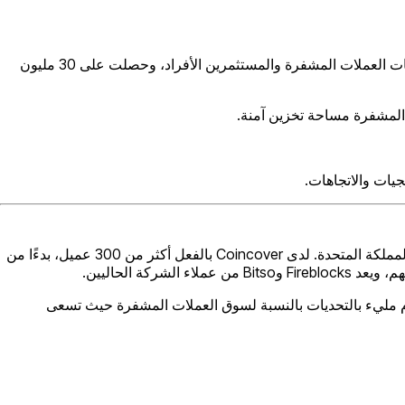
تعمل Coincover على حل إحدى المشكلات الأكثر إلحاحًا في الأصول الرقمية: الثقة. تدعي الشركة أنها أنشأت تقنية خاصة لحماية أصول شركات العملات المشفرة والمستثمرين الأفراد، وحصلت على 30 مليون
 المشفرة مساحة تخزين آمنة.
يات والاتجاهات.
أسس David Janczewski وAdam Smith الشركة في عام 2018 بعد اجتماعهما أثناء العمل معًا في The Royal Mint لرقمنة الذهب لحكومة المملكة المتحدة. لدى Coincover بالفعل أكثر من 300 عميل، بدءًا من
ة الحاليين.
يف وتحديث المنتجات وتطوير العلاقات. وفقًا لـ Janczewski، فإن الطلب على Coincover مرتفع بعد عام مليء بالتحديات بالنسبة لسوق العملات المشفرة حيث تسعى