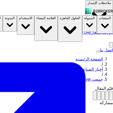
ملاحظات الإصدار
المنتجات
السيولة
الحلول الجاهزة
العلامة البيضاء
الاستخدام
المدونة
ا
الوثائق
الأسعار
B2STORE
اتصل بنا
الصفحة الرئيسية
/
أخبار الصناعة
/
جمعت Coincover مبلغ 30 مليون دولار للحفاظ على صناديق العملات المشفرة الخاصة بك آمنة.
قيّم المقال
مشاركة