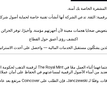
بتعويض ضحايا هجمات معينة لأن أجهزتهم مؤمنة. وأخيرًا، توفر الخزائن
اكتشف رؤى أعمق حول القطاع
 الذين يشكّلون مستقبل الخدمات المالية — واحصل على أحدث الاستراتيج
ل الرقمية لمساعدتهم في الحفاظ على أمان عملائهم، ويعد Fireblocks وBitso من عملاء الشرك
سيتم استخدام الأموال الزائدة للتوظ