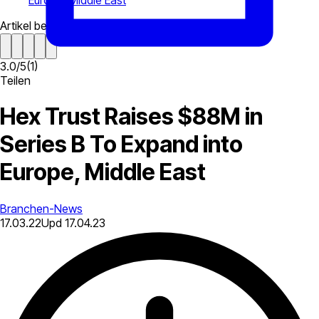
Europe, Middle East
Artikel bewerten
3.0
/
5
(
1
)
Teilen
Hex Trust Raises $88M in
Series B To Expand into
Europe, Middle East
Branchen-News
17.03.22
Upd
17.04.23