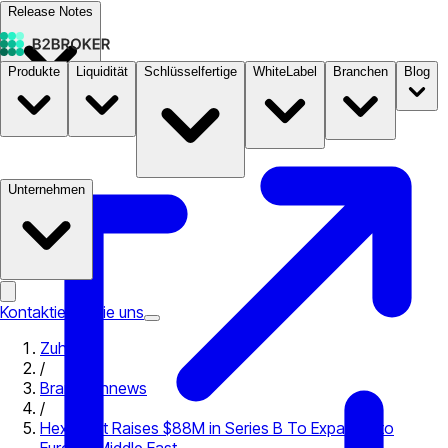
Release Notes
Produkte
Liquidität
Schlüsselfertige
WhiteLabel
Branchen
Blog
Dokumentation
Preise
B2STORE
Unternehmen
Kontaktieren Sie uns
Zuhause
/
Branchennews
/
Hex Trust Raises $88M in Series B To Expand into