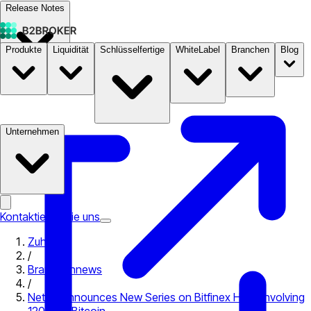
Release Notes
Produkte
Liquidität
Schlüsselfertige
WhiteLabel
Branchen
Blog
Dokumentation
Preise
B2STORE
Unternehmen
Kontaktieren Sie uns
Zuhause
/
Branchennews
/
Netflix Announces New Series on Bitfinex Hack Involving