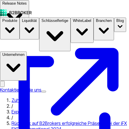
Release Notes
Produkte
Liquidität
Schlüsselfertige
WhiteLabel
Branchen
Blog
Dokumentation
Preise
B2STORE
Unternehmen
Kontaktieren Sie uns
Zuhause
/
Expo
/
Rückblick auf B2Brokers erfolgreiche Präsenz bei der iFX