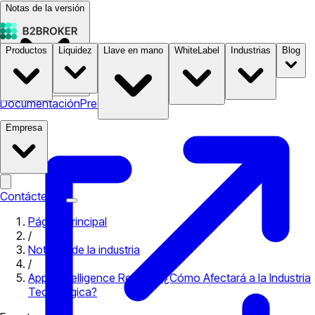
Notas de la versión
Productos
Liquidez
Llave en mano
WhiteLabel
Industrias
Blog
Documentación
Precios
B2STORE
Empresa
Contáctenos
Página principal
/
Noticias de la industria
/
Apple Intelligence Release: ¿Cómo Afectará a la Industria
Tecnológica?