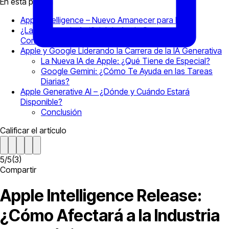
En esta página
Apple Intelligence – Nuevo Amanecer para la IA
¿La Inteligencia Artificial de Apple Supera a sus
Competidores?
Apple y Google Liderando la Carrera de la IA Generativa
La Nueva IA de Apple: ¿Qué Tiene de Especial?
Google Gemini: ¿Cómo Te Ayuda en las Tareas
Diarias?
Apple Generative AI – ¿Dónde y Cuándo Estará
Disponible?
Conclusión
Calificar el artículo
5
/
5
(
3
)
Compartir
Apple Intelligence Release:
¿Cómo Afectará a la Industria