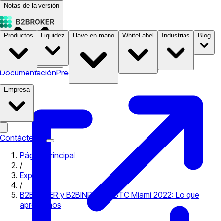
Notas de la versión
Productos
Liquidez
Llave en mano
WhiteLabel
Industrias
Blog
Documentación
Precios
B2STORE
Empresa
Contáctenos
Página principal
/
Expo
/
B2BROKER y B2BINPAY en BTC Miami 2022: Lo que
aprendimos