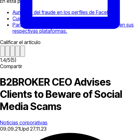
En esta página
Aumento del fraude en los perfiles de Facebook
Cuidado con las cuentas falsas
Para estar seguros, estas son nuestras cuentas en sus
respectivas plataformas.
Calificar el artículo
1.4
/
5
(
5
)
Compartir
B2BROKER CEO Advises
Clients to Beware of Social
Media Scams
Noticias corporativas
09.09.21
Upd
27.11.23