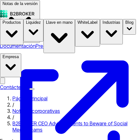
Notas de la versión
Productos
Liquidez
Llave en mano
WhiteLabel
Industrias
Blog
Documentación
Precios
B2STORE
Empresa
Contáctenos
Página principal
/
Noticias corporativas
/
B2BROKER CEO Advises Clients to Beware of Social
Media Scams