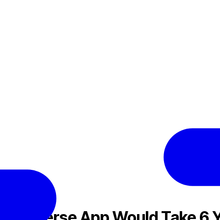
Baidu Met
 Metaverse App Would Take 6 Ye