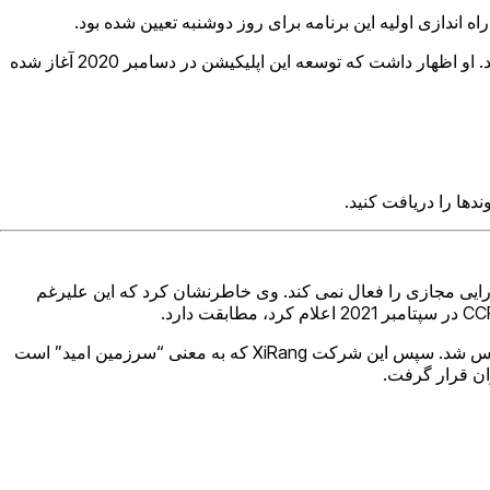
به گزارش CNBC، ما جی (Ma Jie)، معاون ارشد Baidu، پیش‌بینی می‌کند که عرضه کامل XiRang «شش سال منفی» دیگر طول خواهد کشید. او اظهار داشت که توسعه این اپلیکیشن در دسامبر 2020 آغاز شده
دها را دریافت کنید.
تجاری مرتبط با یک دارایی مجازی را فعال نمی کند. وی خاطرنشان کرد که این علیرغم
Baidu، یکی از بزرگ‌ترین کسب‌وکارهای موتور جستجوی اینترنتی چین، در اکتبر 2021 با درخواست علامت تجاری «metapp» وارد بازار متاورس شد. سپس این شرکت XiRang که به معنی “سرزمین امید” است