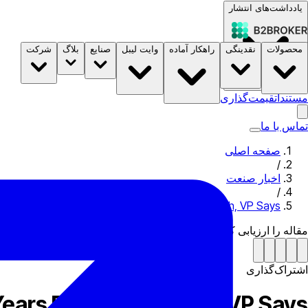
یادداشت‌های انتشار
محصولات
نقدینگی
راهکار آماده
وایت لیبل
صنایع
بلاگ
شرکت
مستندات
قیمت‌گذاری
B2STORE
تماس با ما
صفحه اصلی
/
اخبار صنعت
/
averse App Would Take 6 Years For a Full Launch, VP Says
مقاله را ارزیابی کن
اشتراک‌گذاری
ars For a Full Launch, VP Says