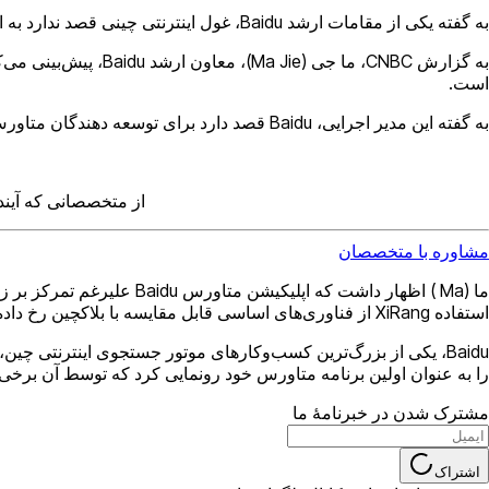
به گفته یکی از مقامات ارشد Baidu، غول اینترنتی چینی قصد ندارد به این زودی اپلیکیشن XiRang metaverse خود را عرضه کند. با این حال، راه اندازی اولیه این برنامه برای روز دوشنبه تعیین شده بود.
است.
به گفته این مدیر اجرایی، Baidu قصد دارد برای توسعه دهندگان متاورس برای ایجاد زیرساخت در دنیای مجازی، یک پلتفرم منبع باز ارائه دهد.
از متخصصانی که آینده
مشاوره با متخصصان
ما (Ma ) اظهار داشت که ا
استفاده XiRang از فناوری‌های اساسی قابل مقایسه با بلاکچین رخ داده است. این طرح با ممنوعیت مجدد چین در مورد ارزهای دیجیتال، که CCP در سپتامبر 2021 اعلام کرد، مطابقت دارد.
را به عنوان اولین برنامه متاورس خود رونمایی کرد که توسط آن برخی از اولین ویژگی های مجازی XiRang در 
مشترک شدن در خبرنامهٔ ما
اشتراک