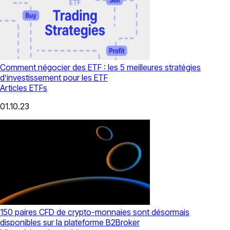
Comment négocier des ETF : les 5 meilleures stratégies
d’investissement pour les ETF
Articles
ETFs
01.10.23
150 paires CFD de crypto-monnaies sont désormais
disponibles sur la plateforme B2Broker