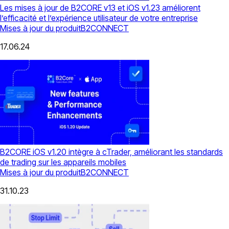
Les mises à jour de B2CORE v13 et iOS v1.23 améliorent
l’efficacité et l’expérience utilisateur de votre entreprise
Mises à jour du produit
B2CONNECT
17.06.24
B2CORE iOS v1.20 intègre à cTrader, améliorant les standards
de trading sur les appareils mobiles
Mises à jour du produit
B2CONNECT
31.10.23