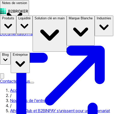
Notes de version
Produits
Liquidité
Solution clé en main
Marque Blanche
Industries
Documentation
Tarifs
B2STORE
Blog
Entreprise
Contactez-nous
Accueil
/
Nouvelles de l'entreprise
/
Athletic Club et B2BINPAY s’unissent pour un partenariat