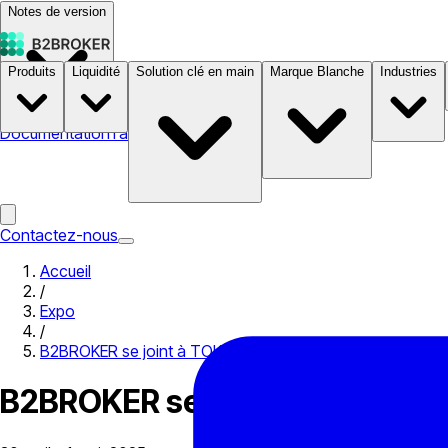
Notes de version
Produits
Liquidité
Solution clé en main
Marque Blanche
Industries
Documentation
Tarifs
B2STORE
Contactez-nous
Accueil
/
Expo
/
B2BROKER se joint à TOKEN2049 Dubai – The Premier Cr
B2BROKER se joint à TOKEN204