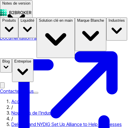
Notes de version
Produits
Liquidité
Solution clé en main
Marque Blanche
Industries
Documentation
Tarifs
B2STORE
Blog
Entreprise
Contactez-nous
Accueil
/
Nouvelles de l'industrie
/
Deloitte and NYDIG Set Up Alliance to Help Businesses