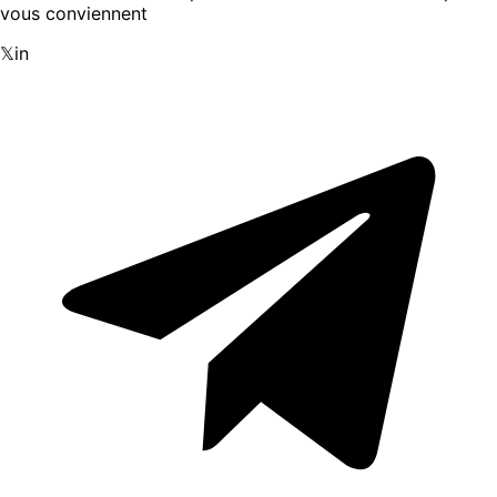
vous conviennent
𝕏
in