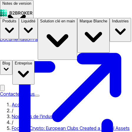
Notes de version
Produits
Liquidité
Solution clé en main
Marque Blanche
Industries
Documentation
Tarifs
B2STORE
Blog
Entreprise
Contactez-nous
Accueil
/
Nouvelles de l'industrie
/
Football Crypto: European Clubs Created a Virtual Assets