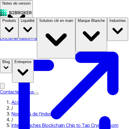
Notes de version
Produits
Liquidité
Solution clé en main
Marque Blanche
Industries
Documentation
Tarifs
B2STORE
Blog
Entreprise
Contactez-nous
Accueil
/
Nouvelles de l'industrie
/
Intel Launches Blockchain Chip to Tap Crypto Boom