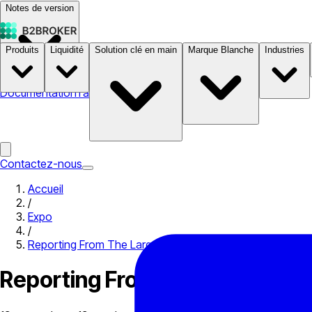
Notes de version
Produits
Liquidité
Solution clé en main
Marque Blanche
Industries
Documentation
Tarifs
B2STORE
Contactez-nous
Accueil
/
Expo
/
Reporting From The Largest Crypto Event: TOKEN2049 S
Reporting From The Largest 