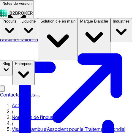
Notes de version
Produits
Liquidité
Solution clé en main
Marque Blanche
Industries
Documentation
Tarifs
B2STORE
Blog
Entreprise
Contactez-nous
Accueil
/
Nouvelles de l'industrie
/
Visa et Mambu s’Associent pour le Traitement Mondial