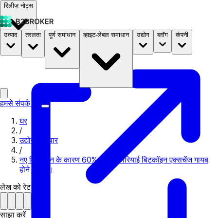
रिलीज़ नोट्स
उत्पाद
तरलता
पूर्ण समाधान
व्हाइट-लेबल समाधान
उद्योग
ब्लॉग
कंपनी
दस्तावेज़
मूल्य निर्धारण
B2STORE
हमसे संपर्क करें
घर
/
उद्योग समाचार
/
नए विनियमन के कारण 60% दक्षिण कोरियाई बिटकॉइन एक्सचेंज गायब
होने वाले है।
लेख को रेट करें
साझा करें