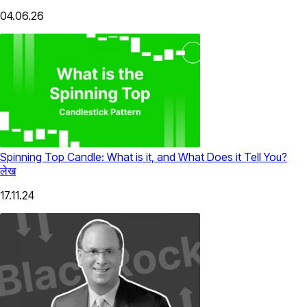
04.06.26
Spinning Top Candle: What is it, and What Does it Tell You?
लेख
17.11.24