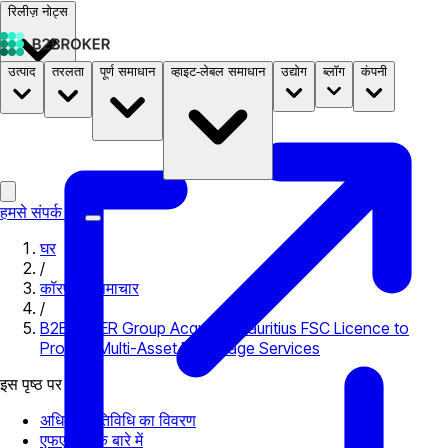
रिलीज़ नोट्स
उत्पाद
तरलता
पूर्ण समाधान
व्हाइट-लेबल समाधान
उद्योग
ब्लॉग
कंपनी
दस्तावेज़
मूल्य निर्धारण
B2STORE
हमसे संपर्क करें
घर
/
कॉरपोरेट समाचार
/
B2BROKER Group Acquires Mauritius FSC Licence to
Provide Multi-Asset Brokerage Services
इस पृष्ठ पर
अधिकृत गतिविधि का विवरण
एफएससी के बारे में