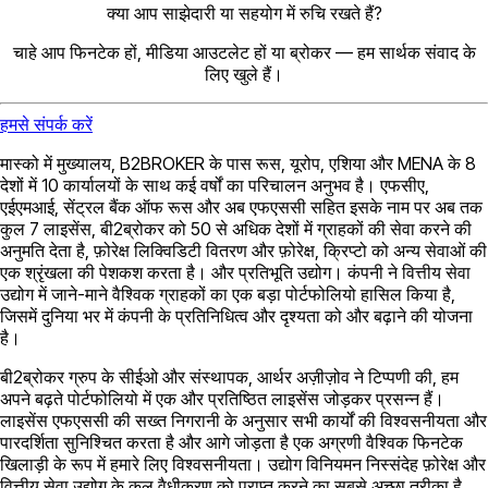
क्या आप साझेदारी या सहयोग में रुचि रखते हैं?
चाहे आप फिनटेक हों, मीडिया आउटलेट हों या ब्रोकर — हम सार्थक संवाद के
लिए खुले हैं।
हमसे संपर्क करें
मास्को में मुख्यालय, B2BROKER के पास रूस, यूरोप, एशिया और MENA के 8
देशों में 10 कार्यालयों के साथ कई वर्षों का परिचालन अनुभव है। एफसीए,
एईएमआई, सेंट्रल बैंक ऑफ रूस और अब एफएससी सहित इसके नाम पर अब तक
कुल 7 लाइसेंस, बी2ब्रोकर को 50 से अधिक देशों में ग्राहकों की सेवा करने की
अनुमति देता है, फ़ोरेक्ष लिक्विडिटी वितरण और फ़ोरेक्ष, क्रिप्टो को अन्य सेवाओं की
एक श्रृंखला की पेशकश करता है। और प्रतिभूति उद्योग। कंपनी ने वित्तीय सेवा
उद्योग में जाने-माने वैश्विक ग्राहकों का एक बड़ा पोर्टफोलियो हासिल किया है,
जिसमें दुनिया भर में कंपनी के प्रतिनिधित्व और दृश्यता को और बढ़ाने की योजना
है।
बी2ब्रोकर ग्रुप के सीईओ और संस्थापक, आर्थर अज़ीज़ोव ने टिप्पणी की, हम
अपने बढ़ते पोर्टफोलियो में एक और प्रतिष्ठित लाइसेंस जोड़कर प्रसन्न हैं।
लाइसेंस एफएससी की सख्त निगरानी के अनुसार सभी कार्यों की विश्वसनीयता और
पारदर्शिता सुनिश्चित करता है और आगे जोड़ता है एक अग्रणी वैश्विक फिनटेक
खिलाड़ी के रूप में हमारे लिए विश्वसनीयता। उद्योग विनियमन निस्संदेह फ़ोरेक्ष और
वित्तीय सेवा उद्योग के कुल वैधीकरण को प्राप्त करने का सबसे अच्छा तरीका है