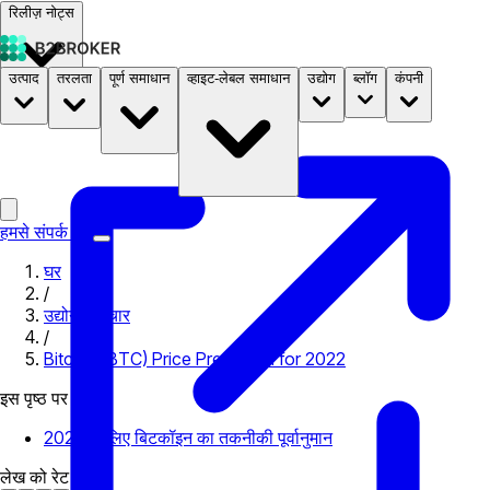
रिलीज़ नोट्स
उत्पाद
तरलता
पूर्ण समाधान
व्हाइट-लेबल समाधान
उद्योग
ब्लॉग
कंपनी
दस्तावेज़
मूल्य निर्धारण
B2STORE
हमसे संपर्क करें
घर
/
उद्योग समाचार
/
Bitcoin (BTC) Price Prediction for 2022
इस पृष्ठ पर
2022 के लिए बिटकॉइन का तकनीकी पूर्वानुमान
लेख को रेट करें