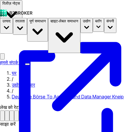
रिलीज़ नोट्स
उत्पाद
तरलता
पूर्ण समाधान
व्हाइट-लेबल समाधान
उद्योग
ब्लॉग
कंपनी
दस्तावेज़
मूल्य निर्धारण
B2STORE
हमसे संपर्क करें
घर
/
उद्योग समाचार
/
Deutsche Börse To Acquire Fund Data Manager Kneip
लेख को रेट करें
साझा करें