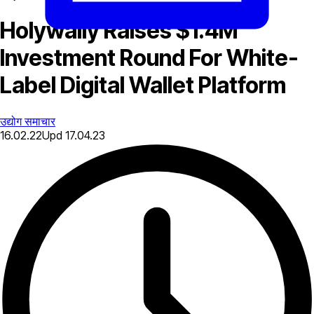
Holywally Raises $1.4M
Investment Round For White-
Label Digital Wallet Platform
उद्योग समाचार
16.02.22
Upd
17.04.23