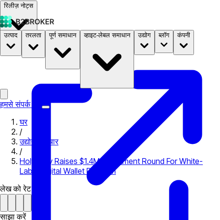
रिलीज़ नोट्स
उत्पाद
तरलता
पूर्ण समाधान
व्हाइट-लेबल समाधान
उद्योग
ब्लॉग
कंपनी
दस्तावेज़
मूल्य निर्धारण
B2STORE
हमसे संपर्क करें
घर
/
उद्योग समाचार
/
Holywally Raises $1.4M Investment Round For White-
Label Digital Wallet Platform
लेख को रेट करें
साझा करें