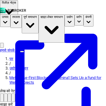
रिलीज़ नोट्स
उत्पाद
तरलता
पूर्ण समाधान
व्हाइट-लेबल समाधान
उद्योग
ब्लॉग
कंपनी
दस्तावेज़
मूल्य निर्धारण
B2STORE
हमसे संपर्क करें
घर
/
उद्योग समाचार
/
Metaverse-First Blockchain Lamina1 Sets Up a Fund for
Web3 Projects
लेख को रेट करें
साझा करें