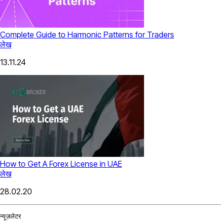
Complete Guide to Harmonic Patterns for Traders
लेख
13.11.24
How to Get A Forex License in UAE
लेख
28.02.20
न्यूज़लेटर