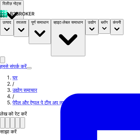
रिलीज़ नोट्स
उत्पाद
तरलता
पूर्ण समाधान
व्हाइट-लेबल समाधान
उद्योग
ब्लॉग
कंपनी
दस्तावेज़
मूल्य निर्धारण
B2STORE
हमसे संपर्क करें
घर
/
उद्योग समाचार
/
पेपैल और ऐप्पल पे टीम अप व्यापारियों के लिए जीवन को आसान बनाने के ल
लेख को रेट करें
साझा करें