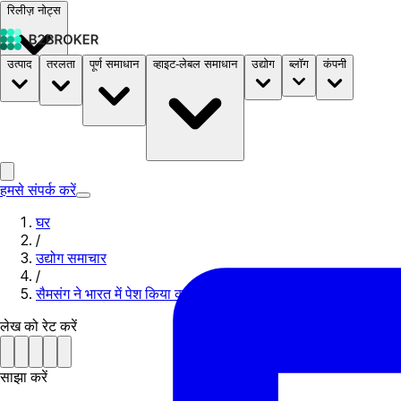
रिलीज़ नोट्स
उत्पाद
तरलता
पूर्ण समाधान
व्हाइट-लेबल समाधान
उद्योग
ब्लॉग
कंपनी
दस्तावेज़
मूल्य निर्धारण
B2STORE
हमसे संपर्क करें
घर
/
उद्योग समाचार
/
सैमसंग ने भारत में पेश किया क्रेडिट कार्ड
लेख को रेट करें
साझा करें