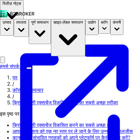
रिलीज़ नोट्स
उत्पाद
तरलता
पूर्ण समाधान
व्हाइट-लेबल समाधान
उद्योग
ब्लॉग
कंपनी
दस्तावेज़
मूल्य निर्धारण
B2STORE
हमसे संपर्क करें
घर
/
कॉरपोरेट समाचार
/
क्रिप्टोकरेंसी एक्सचेंज विकसित करने का सबसे अच्छा तरीका
इस पृष्ठ पर
क्रिप्टोकरेंसी एक्सचेंज विकसित करने का सबसे अच्छा तरीका
आपके व्यवसाय को एक नए स्तर पर ले जाने के लिए उन्नत टेक्नालजीस
कानूनी मुद्दे: संभावित ग्राहकों को अपने प्लेटफॉर्म पर कैसे भरोसा करें?