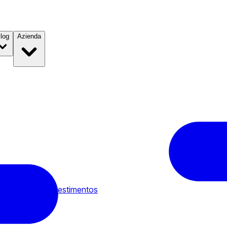
log
Azienda
rage Sim;paul Investimentos