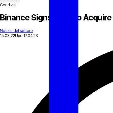
Condividi
Binance Signs MoU To Acquire 
Notizie del settore
15.03.22
Upd
17.04.23