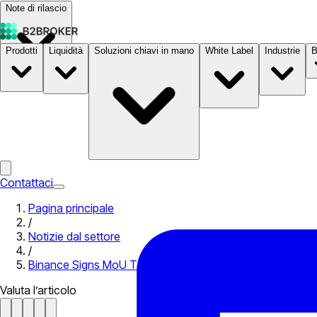
Note di rilascio
Prodotti
Liquidità
Soluzioni chiavi in mano
White Label
Industrie
B
Documentazione
Prezzi
B2STORE
Contattaci
Pagina principale
/
Notizie dal settore
/
Binance Signs MoU To Acquire Brazilian Securities Broke
Valuta l’articolo