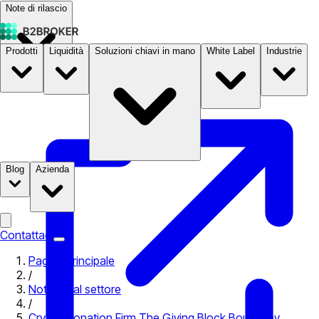
Note di rilascio
Prodotti
Liquidità
Soluzioni chiavi in mano
White Label
Industrie
Documentazione
Prezzi
B2STORE
Blog
Azienda
Contattaci
Pagina principale
/
Notizie dal settore
/
Crypto Donation Firm The Giving Block Bought by