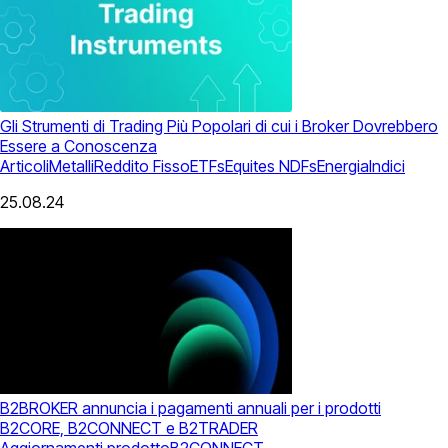
Gli Strumenti di Trading Più Popolari di cui i Broker Dovrebbero
Essere a Conoscenza
Articoli
Metalli
Reddito Fisso
ETFs
Equites
NDFs
Energia
Indici
25.08.24
B2BROKER annuncia i pagamenti annuali per i prodotti
B2CORE, B2CONNECT e B2TRADER
Aggiornamenti prodotto
B2CONNECT