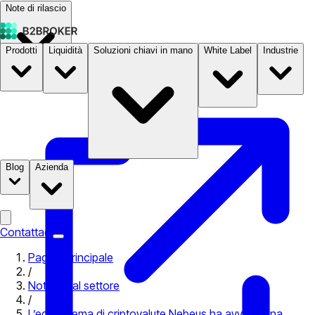
Note di rilascio
Prodotti
Liquidità
Soluzioni chiavi in mano
White Label
Industrie
Documentazione
Prezzi
B2STORE
Blog
Azienda
Contattaci
Pagina principale
/
Notizie dal settore
/
L’ecosistema di criptovalute Nebeus ha avviato una