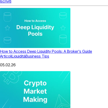
Iscriviti
How to Access Deep Liquidity Pools: A Broker's Guide
Articoli
Liquidità
Business Tips
05.02.26