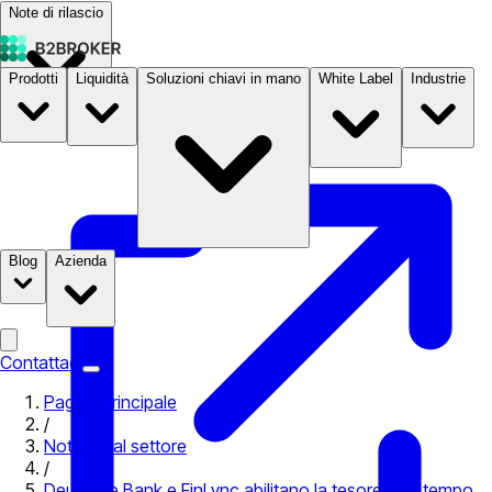
Note di rilascio
Prodotti
Liquidità
Soluzioni chiavi in mano
White Label
Industrie
Documentazione
Prezzi
B2STORE
Blog
Azienda
Contattaci
Pagina principale
/
Notizie dal settore
/
Deutsche Bank e FinLync abilitano la tesoreria in tempo