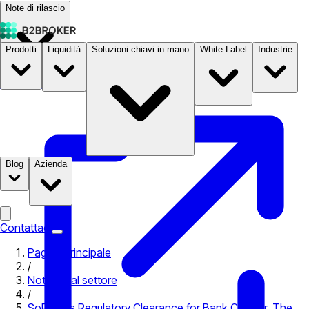
Note di rilascio
Prodotti
Liquidità
Soluzioni chiavi in mano
White Label
Industrie
Documentazione
Prezzi
B2STORE
Blog
Azienda
Contattaci
Pagina principale
/
Notizie dal settore
/
SoFi Gets Regulatory Clearance for Bank Charter. The