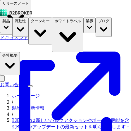
リリースノート
製品
流動性
ターンキー
ホワイトラベル
業界
ブログ
ドキュメント
料金
B2STORE
会社概要
お問い合わせ
ホームページ
/
製品の更新情報
/
B2Brokerは新しいバルクアクションやボーナス機能を含
むB2Coreアップデートの最新セットを明らかにします –