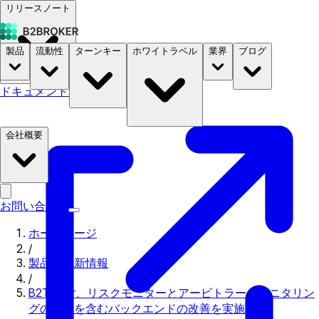
リリースノート
製品
流動性
ターンキー
ホワイトラベル
業界
ブログ
ドキュメント
料金
B2STORE
会社概要
お問い合わせ
ホームページ
/
製品の更新情報
/
B2Trader、リスクモニターとアービトラージモニタリン
グの開発を含むバックエンドの改善を実施