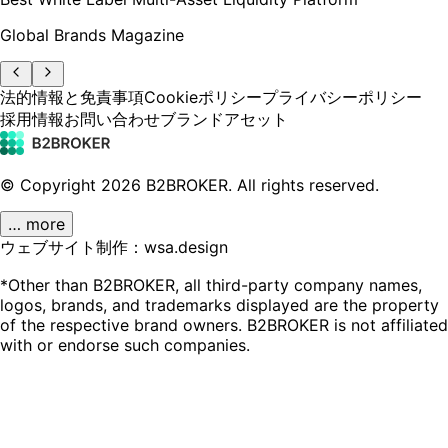
Global Brands Magazine
法的情報と免責事項
Cookieポリシー
プライバシーポリシー
採用情報
お問い合わせ
ブランドアセット
© Copyright
2026
B2BROKER.
All rights reserved.
… more
ウェブサイト制作：wsa.design
*Other than B2BROKER, all third-party company names,
logos, brands, and trademarks displayed are the property
of the respective brand owners. B2BROKER is not affiliated
with or endorse such companies.