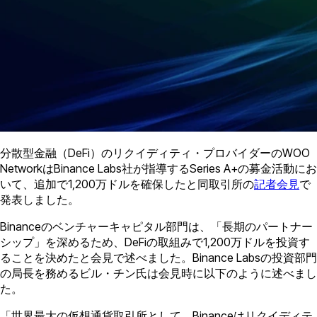
分散型金融（DeFi）のリクイディティ・プロバイダーのWOO
NetworkはBinance Labs社が指導するSeries A+の募金活動にお
いて、追加で1,200万ドルを確保したと同取引所の
記者会見
で
発表しました。
Binanceのベンチャーキャピタル部門は、「長期のパートナー
シップ」を深めるため、DeFiの取組みで1,200万ドルを投資す
ることを決めたと会見で述べました。Binance Labsの投資部門
の局長を務めるビル・チン氏は会見時に以下のように述べまし
た。
「世界最大の仮想通貨取引所として、Binanceはリクイディテ