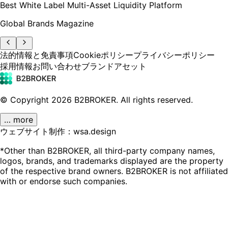
Best White Label Multi-Asset Liquidity Platform
Global Brands Magazine
法的情報と免責事項
Cookieポリシー
プライバシーポリシー
採用情報
お問い合わせ
ブランドアセット
© Copyright
2026
B2BROKER.
All rights reserved.
… more
ウェブサイト制作：wsa.design
*Other than B2BROKER, all third-party company names,
logos, brands, and trademarks displayed are the property
of the respective brand owners. B2BROKER is not affiliated
with or endorse such companies.