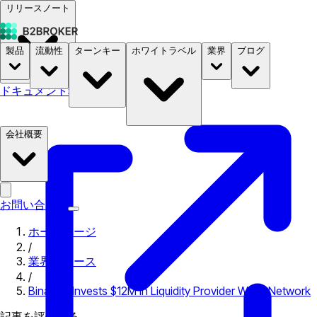
リリースノート
製品
流動性
ターンキー
ホワイトラベル
業界
ブログ
ドキュメント
料金
B2STORE
会社概要
お問い合わせ
ホームページ
/
業界ニュース
/
Binance Invests $12M in Liquidity Provider WOO Network
記事を評価する