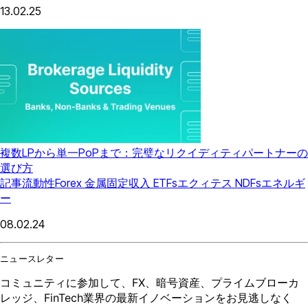
13.02.25
複数LPから単一PoPまで：完璧なリクイディティパートナーの
選び方
記事
流動性
Forex
金属
固定収入
ETFs
エクィテス
NDFs
エネルギ
ー
08.02.24
ニュースレター
コミュニティに参加して、FX、暗号資産、プライムブローカ
レッジ、FinTech業界の最新イノベーションをお見逃しなく