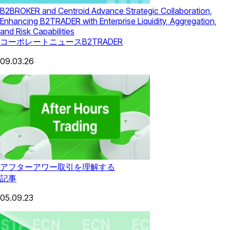
B2BROKER and Centroid Advance Strategic Collaboration,
Enhancing B2TRADER with Enterprise Liquidity, Aggregation,
and Risk Capabilities
コーポレートニュース
B2TRADER
09.03.26
アフターアワー取引を理解する
記事
05.09.23