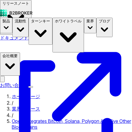
リリースノート
製品
流動性
ターンキー
ホワイトラベル
業界
ブログ
ドキュメント
料金
B2STORE
会社概要
お問い合わせ
ホームページ
/
業界ニュース
/
Opera Integrates Bitcoin, Solana, Polygon And Five Other
Blockchains