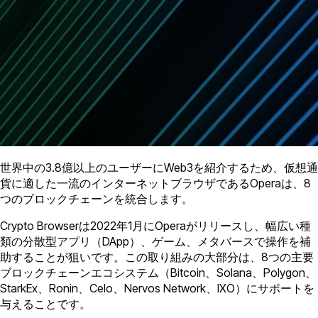
世界中の3.8億以上のユーザーにWeb3を紹介するため、仮想通
貨に適した一流のインターネットブラウザであるOperaは、8
つのブロックチェーンを統合します。
Crypto Browserは2022年1月にOperaがリリースし、幅広い種
類の分散型アプリ（DApp）、ゲーム、メタバースで操作を補
助することが狙いです。この取り組みの大部分は、8つの主要
ブロックチェーンエコシステム（Bitcoin、Solana、Polygon、
StarkEx、Ronin、Celo、Nervos Network、IXO）にサポートを
与えることです。