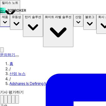
릴리스 노트
제품
유동성
턴키 솔루션
화이트 라벨 솔루션
산업
블로그
회사
문서
요금
B2STORE
문의하기
홈
/
산업 뉴스
/
Adshares Is Defining Metaverse Advertising With The First
기사 평가하기