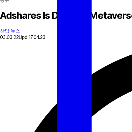
공유
Adshares Is Defining Metaverse
산업 뉴스
03.03.22
Upd
17.04.23