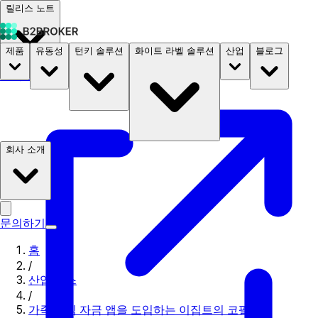
릴리스 노트
제품
유동성
턴키 솔루션
화이트 라벨 솔루션
산업
블로그
문서
요금
B2STORE
회사 소개
문의하기
홈
/
산업 뉴스
/
가족 중심 자금 앱을 도입하는 이집트의 코팔