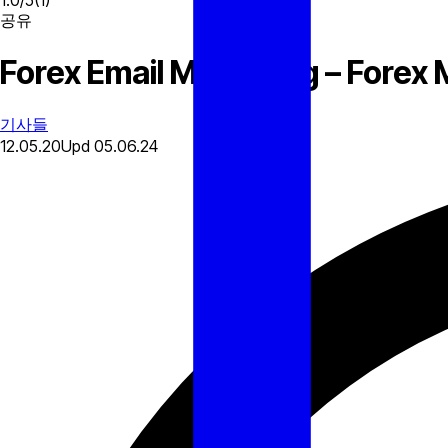
1.0
/
5
(
1
)
공유
Forex Email Marketing – Forex 
기사들
12.05.20
Upd
05.06.24