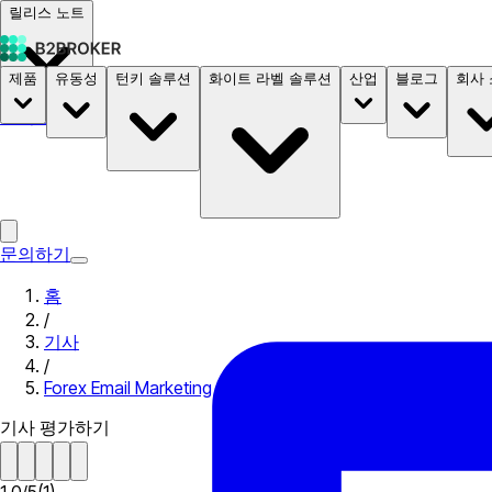
릴리스 노트
제품
유동성
턴키 솔루션
화이트 라벨 솔루션
산업
블로그
회사
문서
요금
B2STORE
문의하기
홈
/
기사
/
Forex Email Marketing – Forex Marketing Tips
기사 평가하기