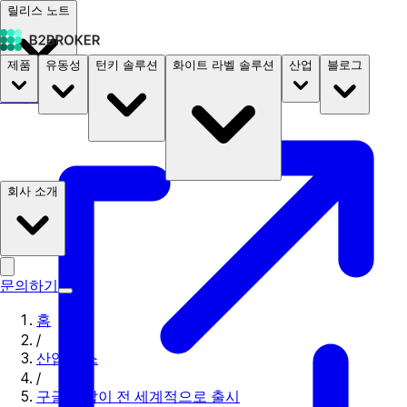
릴리스 노트
제품
유동성
턴키 솔루션
화이트 라벨 솔루션
산업
블로그
문서
요금
B2STORE
회사 소개
문의하기
홈
/
산업 뉴스
/
구글 지갑이 전 세계적으로 출시