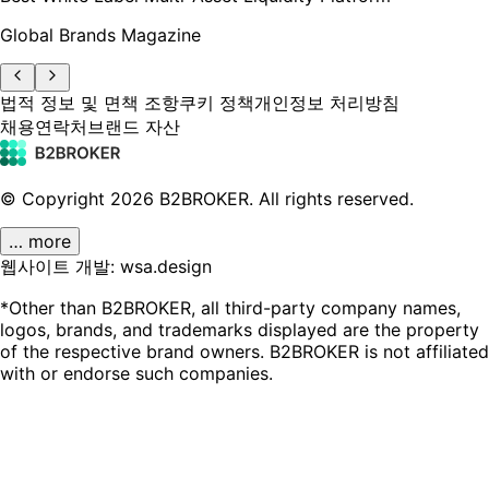
Global Brands Magazine
법적 정보 및 면책 조항
쿠키 정책
개인정보 처리방침
채용
연락처
브랜드 자산
© Copyright
2026
B2BROKER.
All rights reserved.
… more
웹사이트 개발: wsa.design
*Other than B2BROKER, all third-party company names,
logos, brands, and trademarks displayed are the property
of the respective brand owners. B2BROKER is not affiliated
with or endorse such companies.