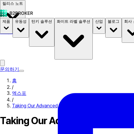
릴리스 노트
제품
유동성
턴키 솔루션
화이트 라벨 솔루션
산업
블로그
회사
문서
요금
B2STORE
문의하기
홈
/
엑스포
/
Taking Our Advanced Brokerage Solutions to The Forex 
Taking Our Advanced Brokerage