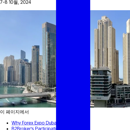
7-8 10월, 2024
이 페이지에서
Why Forex Expo Dubai
B2Broker’s Participating Team