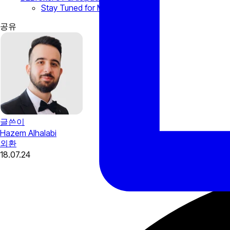
Stay Tuned for More!
공유
글쓴이
Hazem Alhalabi
외환
18.07.24