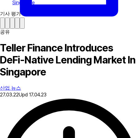
Singapore
기사 평가하기
공유
Teller Finance Introduces
DeFi-Native Lending Market In
Singapore
산업 뉴스
27.03.22
Upd
17.04.23