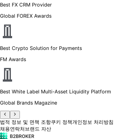
Best FX CRM Provider
Global FOREX Awards
Best Crypto Solution for Payments
FM Awards
Best White Label Multi-Asset Liquidity Platform
Global Brands Magazine
법적 정보 및 면책 조항
쿠키 정책
개인정보 처리방침
채용
연락처
브랜드 자산