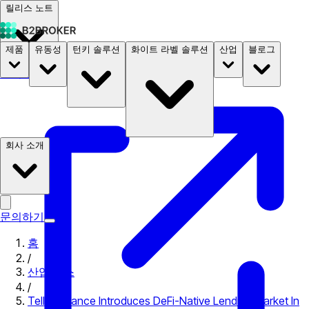
릴리스 노트
제품
유동성
턴키 솔루션
화이트 라벨 솔루션
산업
블로그
문서
요금
B2STORE
회사 소개
문의하기
홈
/
산업 뉴스
/
Teller Finance Introduces DeFi-Native Lending Market In