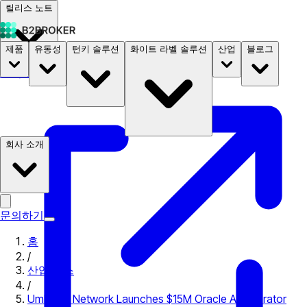
릴리스 노트
제품
유동성
턴키 솔루션
화이트 라벨 솔루션
산업
블로그
문서
요금
B2STORE
회사 소개
문의하기
홈
/
산업 뉴스
/
Umbrella Network Launches $15M Oracle Accelerator