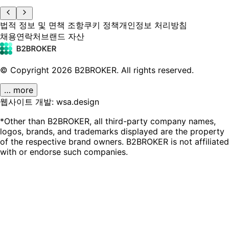
법적 정보 및 면책 조항
쿠키 정책
개인정보 처리방침
채용
연락처
브랜드 자산
© Copyright
2026
B2BROKER.
All rights reserved.
… more
웹사이트 개발: wsa.design
*Other than B2BROKER, all third-party company names,
logos, brands, and trademarks displayed are the property
of the respective brand owners. B2BROKER is not affiliated
with or endorse such companies.