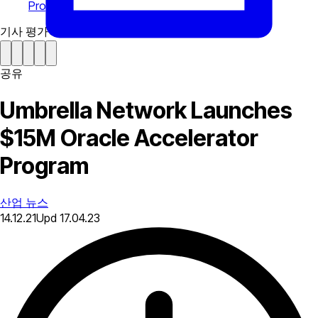
Program
기사 평가하기
공유
Umbrella Network Launches
$15M Oracle Accelerator
Program
산업 뉴스
14.12.21
Upd
17.04.23