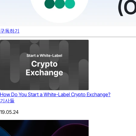
구독하기
How Do You Start a White-Label Crypto Exchange?
기사들
19.05.24