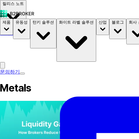
릴리스 노트
제품
유동성
턴키 솔루션
화이트 라벨 솔루션
산업
블로그
회사
문서
요금
B2STORE
문의하기
Metals