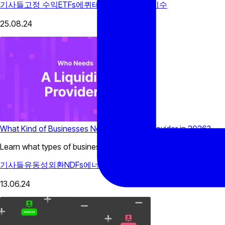
기사들
고정 수익
ETFs
에퀴테스
NDFs
에너지
지수
25.08.24
What Kind of Businesses Need a Liquidity Provider in 2026?
Learn what types of businesses need a source of liquidity and ho
기사들
유동성
외환
NDFs
에너지
13.06.24