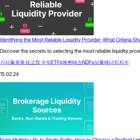
Identifying the Most Reliable Liquidity Provider: What Criteria Sho
Discover the secrets to selecting the most reliable liquidity pro
기사들
유동성
고정 수익
ETFs
에퀴테스
NDFs
상품
에너지
지수
15.02.24
From Multiple LPs to Single PoPs: How to Choose a Perfect Liqu