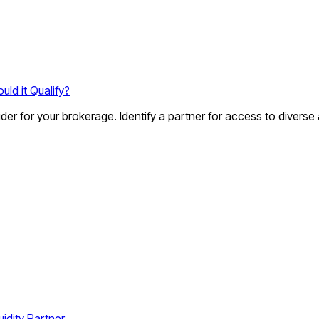
uld it Qualify?
vider for your brokerage. Identify a partner for access to diverse
idity Partner