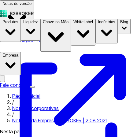
Notas de versão
Produtos
Liquidez
Chave na Mão
WhiteLabel
Indústrias
Blog
Documentação
Preços
B2STORE
Empresa
Fale conosco
Página inicial
/
Notícias corporativas
/
Notícias da Empresa B2BROKER | 2.08.2021
Nesta página