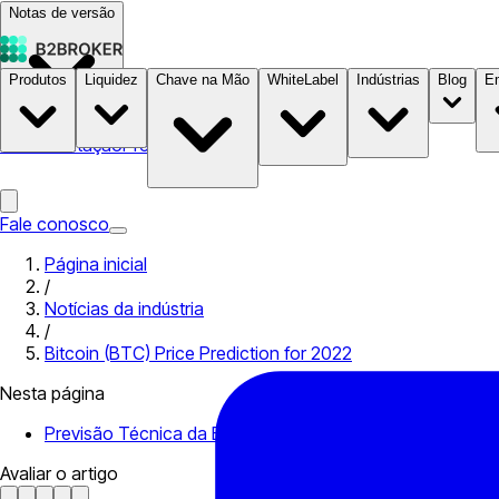
Notas de versão
Produtos
Liquidez
Chave na Mão
WhiteLabel
Indústrias
Blog
E
Documentação
Preços
B2STORE
Fale conosco
Página inicial
/
Notícias da indústria
/
Bitcoin (BTC) Price Prediction for 2022
Nesta página
Previsão Técnica da Bitcoin para 2022
Avaliar o artigo