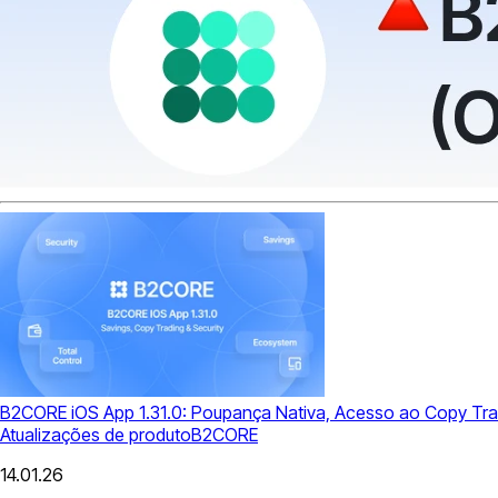
B2CORE iOS App 1.31.0: Poupança Nativa, Acesso ao Copy Trad
Atualizações de produto
B2CORE
14.01.26