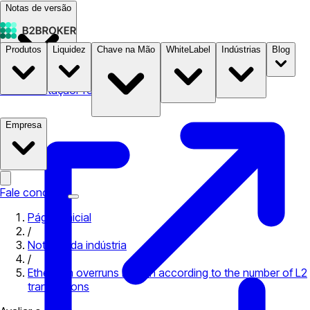
Notas de versão
Produtos
Liquidez
Chave na Mão
WhiteLabel
Indústrias
Blog
Documentação
Preços
B2STORE
Empresa
Fale conosco
Página inicial
/
Notícias da indústria
/
Ethereum overruns Bitcoin according to the number of L2
transactions