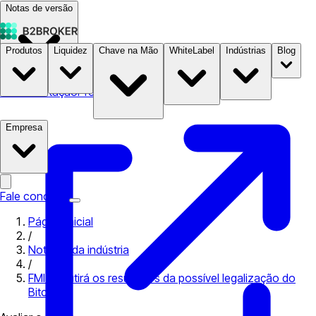
Notas de versão
Produtos
Liquidez
Chave na Mão
WhiteLabel
Indústrias
Blog
Documentação
Preços
B2STORE
Empresa
Fale conosco
Página inicial
/
Notícias da indústria
/
FMI discutirá os resultados da possível legalização do
Bitcoin