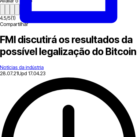
Avaliar o artigo
4.5
/
5
(
1
)
Compartilhar
FMI discutirá os resultados da
possível legalização do Bitcoin
Notícias da indústria
28.07.21
Upd
17.04.23