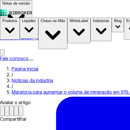
Notas de versão
Produtos
Liquidez
Chave na Mão
WhiteLabel
Indústrias
Blog
E
Documentação
Preços
B2STORE
Fale conosco
Página inicial
/
Notícias da indústria
/
Maratona para aumentar o volume de mineração em 91% n
Avaliar o artigo
Compartilhar