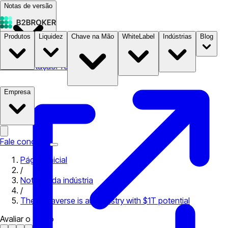
Notas de versão
Produtos
Liquidez
Chave na Mão
WhiteLabel
Indústrias
Blog
Documentação
Preços
B2STORE
Empresa
Fale conosco
Página inicial
/
Notícias da indústria
/
The Metaverse is an industry with $1T potential
Avaliar o artigo