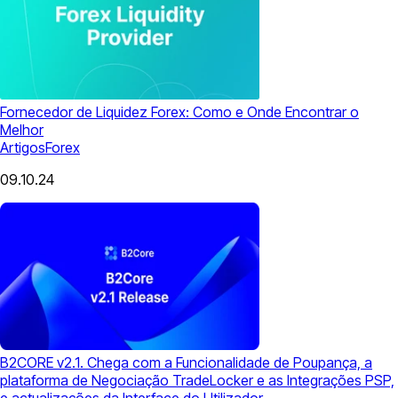
Fornecedor de Liquidez Forex: Como e Onde Encontrar o
Melhor
Artigos
Forex
09.10.24
B2CORE v2.1. Chega com a Funcionalidade de Poupança, a
plataforma de Negociação TradeLocker e as Integrações PSP,
e actualizações da Interface do Utilizador