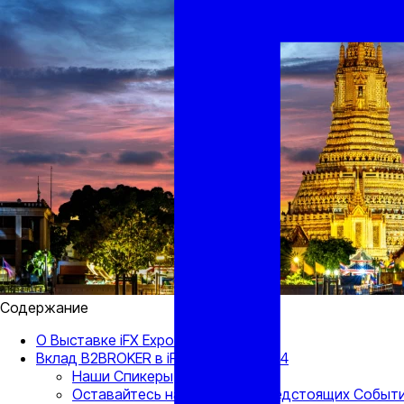
Содержание
О Выставке iFX Expo Asia 2024
Вклад B2BROKER в iFX Expo Asia 2024
Наши Спикеры
Оставайтесь на Связи для Предстоящих Событи