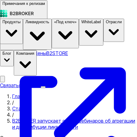
Примечания к релизам
Продукты
Ликвидность
«Под ключ»
WhiteLabel
Отрасли
Документация
Цены
B2STORE
Блог
Компания
Связаться с нами
Главная
/
Статьи
/
B2BROKER запускает серию вебинаров об агрегации
и дистрибуции ликвидности